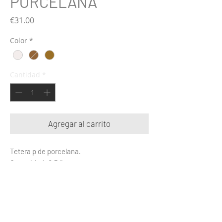
PORCELANA
Precio
€31.00
Color
*
Cantidad
*
Agregar al carrito
Tetera p de porcelana.
Capacidad: 0,5 litros.
Medida: 10 cm de alto.
Dispionible en tres colores: Glaseado con
manchas marrones, marrón oscuro
chocolate y marrón claro.