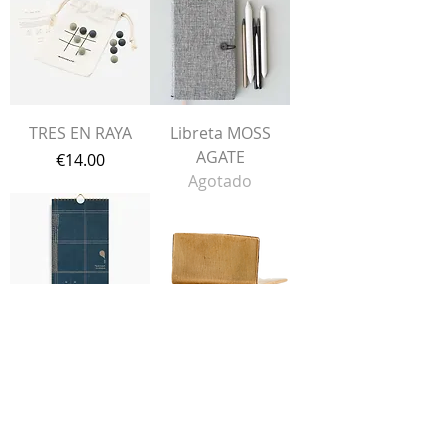
TRES EN RAYA
Libreta MOSS
AGATE
Precio
€14.00
Agotado
CELENDARIO
CLIP/CARD
ANUAL ÍNDIGO
HOLDER LATÓN
Precio
Precio
€16.95
€0.50