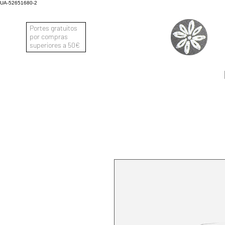
UA-52651680-2
Portes gratuitos
por compras
superiores a 50€