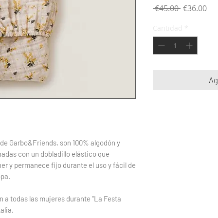
Precio
Pre
 €45.00 
€36.00
de
Cantidad
*
ofe
Ag
 de Garbo&Friends, son 100% algodón y
adas con un dobladillo elástico que
ner y permanece fijo durante el uso y fácil de
opa.
 a todas las mujeres durante "La Festa
alia.