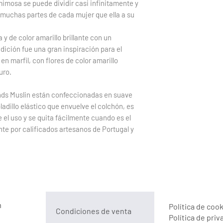
imosa se puede dividir casi infinitamente y
 muchas partes de cada mujer que ella a su
 de color amarillo brillante con un
dición fue una gran inspiración para el
n marfil, con flores de color amarillo
uro.
nds Muslin están confeccionadas en suave
dillo elástico que envuelve el colchón, es
 el uso y se quita fácilmente cuando es el
e por calificados artesanos de Portugal y
m
Política de coo
Condiciones de venta
Política de priv