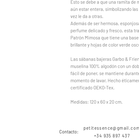
Esto se debe a que una ramita de m
aún estar entera, simbolizando las
vez le da a otras.
Además de ser hermosa, esponjosa y
perfume delicado y fresco, esta tra
Patrón Mimosa que tiene una base e
brillante y hojas de color verde osc
Las sábanas bajeras Garbo & Frie
muselina 100% algodón con un dobla
fácil de poner, se mantiene durante
momento de lavar. Hecho éticament
certificado OEKO-Tex.
Medidas: 120 x 60 x 20 cm.
petitessence@gmail.co
Contacto:
+34 935 897 437