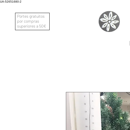
UA-52651680-2
Portes gratuitos
por compras
superiores a 50€