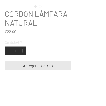
CORDÓN LÁMPARA
NATURAL
Precio
€22.00
Cantidad
*
Agregar al carrito
Codón para lámpara colgante.
Material yute.
Medidas: largo 200 x 6 cm (casquete).